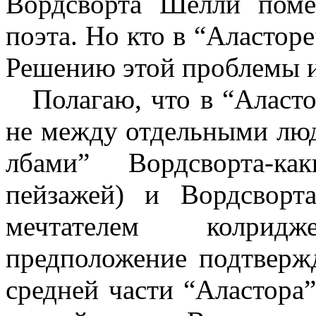
Вордсворта Шелли поме
поэта. Но кто в “Аластор
Решению этой проблемы и
Полагаю, что в “Аласт
не между отдельными лю
лбами” Вордсворта-ка
пейзажей) и Вордсворт
мечтателем колрид
предположение подтвержд
средней части “Аластора