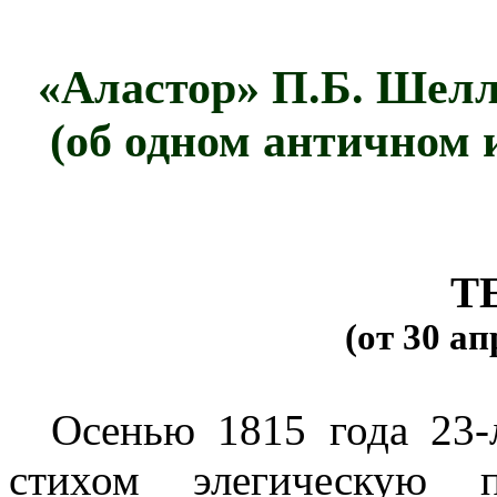
«Аластор» П.Б. Шелл
(об одном античном 
Т
(от 30 ап
Осенью 1815 года 23
стихом элегическую 