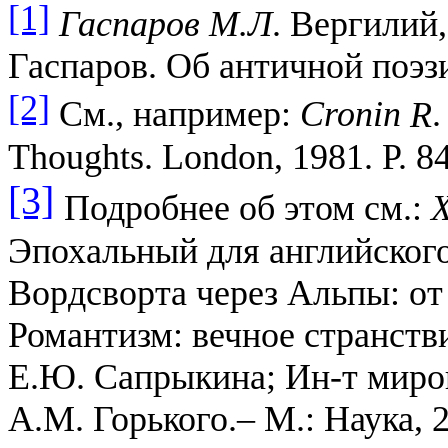
[1]
Гаспаров М.Л
. Вергилий
Гаспаров. Об античной поэзи
[2]
См., например:
Cronin
R
.
Thoughts. London, 1981. P. 8
[3]
Подробнее об этом см.:
Эпохальный для английског
Вордсворта через Альпы: от
Романтизм: вечное странстви
Е.Ю. Сапрыкина; Ин-т миро
А.М. Горького.– М.: Наука, 2